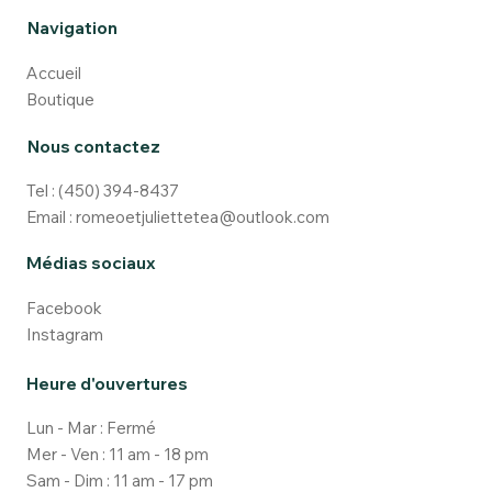
Navigation
Accueil
Boutique
Nous contactez
Matcha ou café? Les bienfaits du
Matcha comparativement au café.
Tel :
(450) 394-8437
Email :
romeoetjuliettetea@outlook.com
Médias sociaux
Facebook
Instagram
Heure d'ouvertures
Lun - Mar : Fermé
Mer - Ven : 11 am - 18 pm
Sam - Dim : 11 am - 17 pm