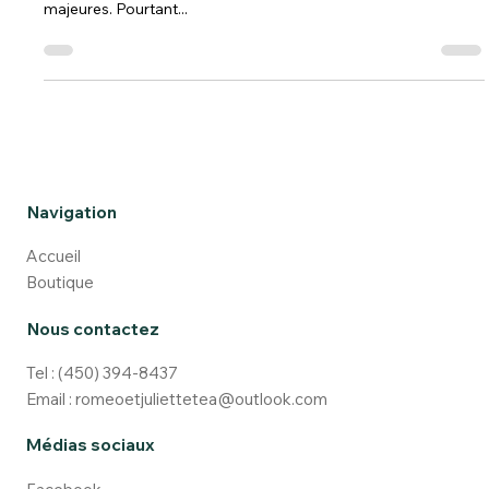
Lorsqu’on parle de thé vert, il est facile de penser que le
matcha n’est qu’une de ses variantes sans particularités
majeures. Pourtant...
Navigation
Accueil
Boutique
Nous contactez
Tel :
(450) 394-8437
Email :
romeoetjuliettetea@outlook.com
Médias sociaux