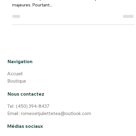
Lorsqu’on parle de thé vert, il est facile de penser que le
matcha n’est qu’une de ses variantes sans particularités
majeures. Pourtant...
Navigation
Accueil
Boutique
Nous contactez
Tel :
(450) 394-8437
Email :
romeoetjuliettetea@outlook.com