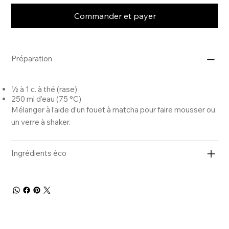
Commander et payer
Préparation
½ à 1 c. à thé (rase)
250 ml d’eau (75 °C)
Mélanger à l’aide d’un fouet à matcha pour faire mousser ou
un verre à shaker.
Ingrédients éco