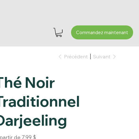
Précédent
Suivant
Thé Noir
Traditionnel
Darjeeling
Prix
partir de
7,99 $